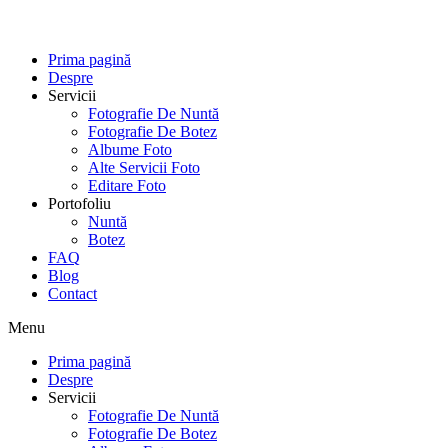
Skip
to
content
Prima pagină
Despre
Servicii
Fotografie De Nuntă
Fotografie De Botez
Albume Foto
Alte Servicii Foto
Editare Foto
Portofoliu
Nuntă
Botez
FAQ
Blog
Contact
Menu
Prima pagină
Despre
Servicii
Fotografie De Nuntă
Fotografie De Botez