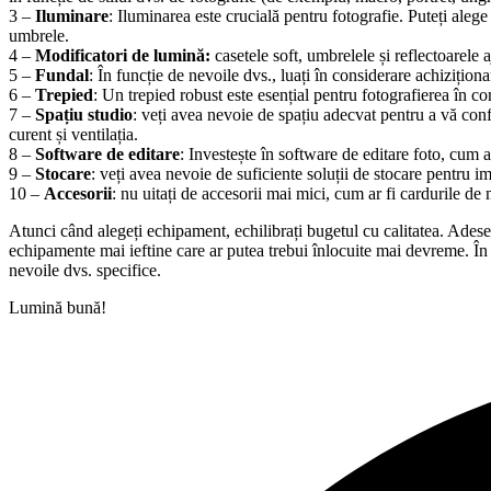
3 –
Iluminare
: Iluminarea este crucială pentru fotografie. Puteți alege
umbrele.
4 –
Modificatori de lumină:
casetele soft, umbrelele și reflectoarele
5 –
Fundal
: În funcție de nevoile dvs., luați în considerare achiziționa
6 –
Trepied
: Un trepied robust este esențial pentru fotografierea în c
7 –
Spațiu studio
: veți avea nevoie de spațiu adecvat pentru a vă con
curent și ventilația.
8 –
Software de editare
: Investește în software de editare foto, cum
9 –
Stocare
: veți avea nevoie de suficiente soluții de stocare pentru i
10 –
Accesorii
: nu uitați de accesorii mai mici, cum ar fi cardurile de 
Atunci când alegeți echipament, echilibrați bugetul cu calitatea. Adese
echipamente mai ieftine care ar putea trebui înlocuite mai devreme. În p
nevoile dvs. specifice.
Lumină bună!