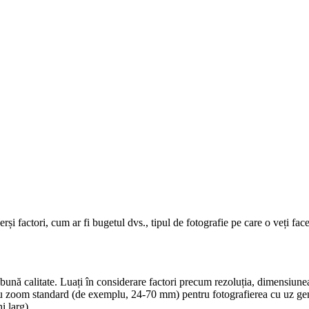
 factori, cum ar fi bugetul dvs., tipul de fotografie pe care o veți face
bună calitate. Luați în considerare factori precum rezoluția, dimensiune
v cu zoom standard (de exemplu, 24-70 mm) pentru fotografierea cu uz gene
i larg).