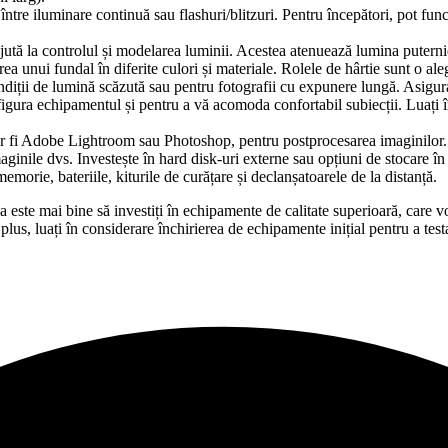
 între iluminare continuă sau flashuri/blitzuri. Pentru începători, pot fun
 ajută la controlul și modelarea luminii. Acestea atenuează lumina puterni
rea unui fundal în diferite culori și materiale. Rolele de hârtie sunt o ale
ondiții de lumină scăzută sau pentru fotografii cu expunere lungă. Asigur
figura echipamentul și pentru a vă acomoda confortabil subiecții. Luați î
 ar fi Adobe Lightroom sau Photoshop, pentru postprocesarea imaginilor.
maginile dvs. Investește în hard disk-uri externe sau opțiuni de stocare în
memorie, bateriile, kiturile de curățare și declanșatoarele de la distanță.
a este mai bine să investiți în echipamente de calitate superioară, care
lus, luați în considerare închirierea de echipamente inițial pentru a test