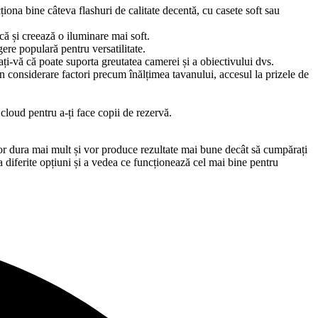
cționa bine câteva flashuri de calitate decentă, cu casete soft sau
că și creează o iluminare mai soft.
gere populară pentru versatilitate.
ați-vă că poate suporta greutatea camerei și a obiectivului dvs.
n considerare factori precum înălțimea tavanului, accesul la prizele de
 cloud pentru a-ți face copii de rezervă.
 vor dura mai mult și vor produce rezultate mai bune decât să cumpărați
a diferite opțiuni și a vedea ce funcționează cel mai bine pentru