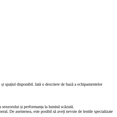
 și spațiul disponibil. Iată o descriere de bază a echipamentelor
a senzorului și performanța la lumină scăzută.
ral. De asemenea, este posibil să aveți nevoie de lentile specializate