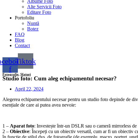
Albume Foto
Alte Servicii Foto
Editare Foto
Portofoliu
Nuntă
Botez
FAQ
Blog
Contact
acebook-
Tiktok
f
Fotografie
,
Sfaturi
Studio foto: Cum aleg echipamentul necesar?
April 22, 2024
Alegerea echipamentului necesar pentru un studio foto depinde de diverși
esențiale de care ai putea avea nevoie:
1 –
Aparat foto
: Investește într-un DSLR sau o cameră mirrorless de 
2 –
Obiective
: Începeți cu un obiectiv versatil, cum ar fi un obiecti
în funcție de stilul dvs. de fotografie (de exemplu, macro, portret, ungh